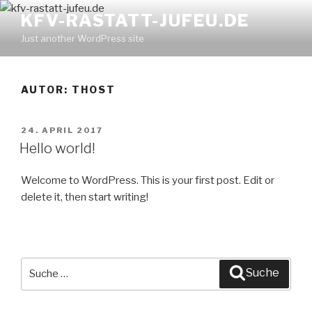
Zum
KFV-RASTATT-JUFEU.DE
Inhalt
Just another WordPress site
springen
AUTOR:
THOST
VERÖFFENTLICHT
24. APRIL 2017
AM
Hello world!
Welcome to WordPress. This is your first post. Edit or
delete it, then start writing!
Suche
Suche
nach: